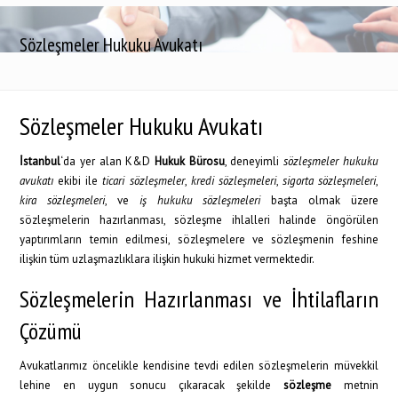
Sözleşmeler Hukuku Avukatı
Sözleşmeler Hukuku Avukatı
İstanbul
‘da yer alan K&D
Hukuk Bürosu
, deneyimli
sözleşmeler hukuku
avukatı
ekibi ile
ticari sözleşmeler
,
kredi sözleşmeleri
,
sigorta sözleşmeleri
,
kira sözleşmeleri
, ve
iş hukuku sözleşmeleri
başta olmak üzere
sözleşmelerin hazırlanması, sözleşme ihlalleri halinde öngörülen
yaptırımların temin edilmesi, sözleşmelere ve sözleşmenin feshine
ilişkin tüm uzlaşmazlıklara ilişkin hukuki hizmet vermektedir.
Sözleşmelerin Hazırlanması ve İhtilafların
Çözümü
Avukatlarımız öncelikle kendisine tevdi edilen sözleşmelerin müvekkil
lehine en uygun sonucu çıkaracak şekilde
sözleşme
metnin