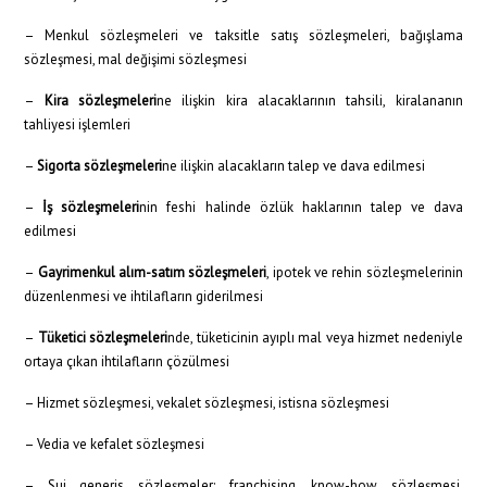
– Menkul sözleşmeleri ve taksitle satış sözleşmeleri, bağışlama
sözleşmesi, mal değişimi sözleşmesi
–
Kira sözleşmeleri
ne ilişkin kira alacaklarının tahsili, kiralananın
tahliyesi işlemleri
–
Sigorta sözleşmeleri
ne ilişkin alacakların talep ve dava edilmesi
–
İş sözleşmeleri
nin feshi halinde özlük haklarının talep ve dava
edilmesi
–
Gayrimenkul alım-satım sözleşmeleri
, ipotek ve rehin sözleşmelerinin
düzenlenmesi ve ihtilafların giderilmesi
–
Tüketici sözleşmeleri
nde, tüketicinin ayıplı mal veya hizmet nedeniyle
ortaya çıkan ihtilafların çözülmesi
– Hizmet sözleşmesi, vekalet sözleşmesi, istisna sözleşmesi
– Vedia ve kefalet sözleşmesi
– Sui generis sözleşmeler: franchising, know-how sözleşmesi,